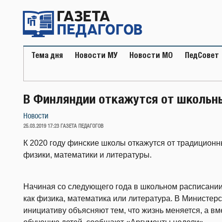
Перейти
к
содержимому
Тема дня
Новости МУ
Новости МО
ПедСовет
В Финляндии откажутся от школьн
Новости
ОПУБЛИКОВАНО
25.03.2019 17:23
ГАЗЕТА ПЕДАГОГОВ
К 2020 году финские школы откажутся от традиционн
физики, математики и литературы.
Начиная со следующего года в школьном расписании 
как физика, математика или литература. В Министер
инициативу объясняют тем, что жизнь меняется, а вме