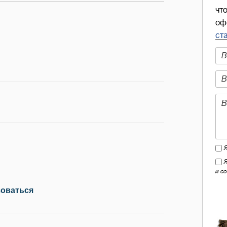
чт
оф
ст
и с
зоваться