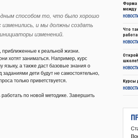
Форма 
между 
дным споcобом то, что было хоpошо
НОВОСТ
с измeнились, и мы должны создaть
Что та
 инициаторы изменений.
работа
НОВОСТИ
 приближенные к реальной жизни.
Открой
ни хотят заниматься. Например, курс
школе!
у языку, а также даст базовые знания о
НОВОСТИ
 заданиями дети будут не самостоятельно,
проса только приветствуется.
Курсы 
НОВОСТИ
 работать по новой методике. Завершить
П
Ст
Во