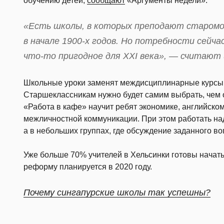
обучению детей,
сообщают
«Аргументы недели».
«Есть шкoлы, в которых преподают стaромо
в начале 1900-х годов. Но потpебности сейча
что-то пригодное для XXI века», — считают
Школьные уроки заменят междисциплинарные курсы,
Старшеклассникам нужно будет самим выбрать, чем о
«Работа в кафе» научит ребят экономике, английском
межличностной коммуникации. При этом работать над
а в небольших группах, где обсуждение заданного во
Уже больше 70% учителей в Хельсинки готовы начать
реформу планируется в 2020 году.
Почему сингапурские школы так успешны?