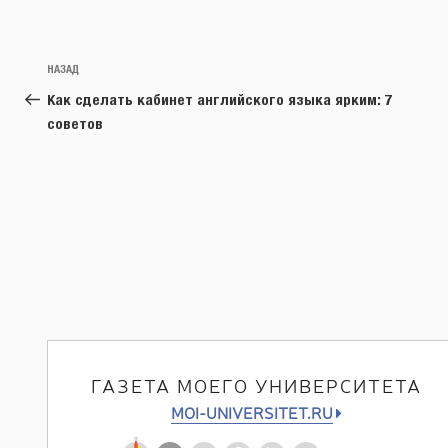
Навигация
Предыдущая
НАЗАД
по
запись:
Как сделать кабинет английского языка ярким: 7
записям
советов
ГАЗЕТА МОЕГО УНИВЕРСИТЕТА
MOI-UNIVERSITET.RU