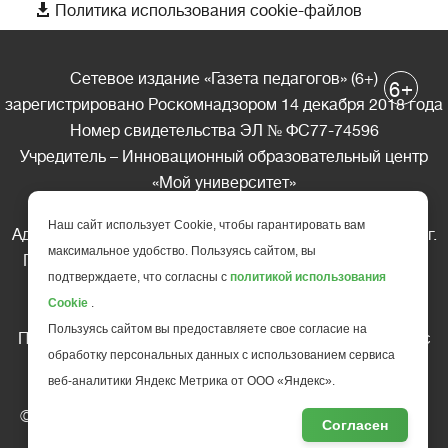

Политика использования cookie-файлов
Сетевое издание «Газета педагогов» (6+)
+
6
зарегистрировано Роскомнадзором 14 декабря 2018 года
Номер свидетельства ЭЛ № ФС77-74596
Учредитель – Инновационный образовательный центр
«Мой университет»
Главный редактор – А.А. Ляшенко
Наш сайт использует Cookie, чтобы гарантировать вам
Адрес редакции: 185035 Россия, Республика Карелия, г.
максимальное удобство. Пользуясь сайтом, вы
Петрозаводск, ул. Фридриха Энгельса д.10, офис 211
подтверждаете, что согласны с
политикой использования
Телефон редакции: +7 (499) 685-10-45
Cookie
.
E-mail: gazeta@edu-family.ru
Пользуясь сайтом вы предоставляете свое согласие на
Перепечатка материалов газеты допускается только c
обработку персональных данных с использованием сервиса
письменного разрешения редакции
веб-аналитики Яндекс Метрика от ООО «Яндекс».
Ссылка на «Газету педагогов» обязательна.
© АНО ДПО "Инновационный образовательный центр
Согласен
повышения квалификации и переподготовки "
Мой