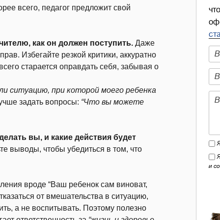
рее всего, педагог предложит свой
чт
оф
ст
чителю, как он должен поступить.
Даже
прав. Избегайте резкой критики, аккуратно
всего старается оправдать себя, забывая о
ли ситуацию, при которой моего ребенка
учше задать вопросы:
“Что вы можете
делать вы, и какие действия будет
те выводы, чтобы убедиться в том, что
и с
вления вроде “Ваш ребенок сам виноват,
 отказаться от вмешательства в ситуацию,
ить, а не воспитывать. Поэтому полезно
гает ответственность за
“жизнь и здоровье