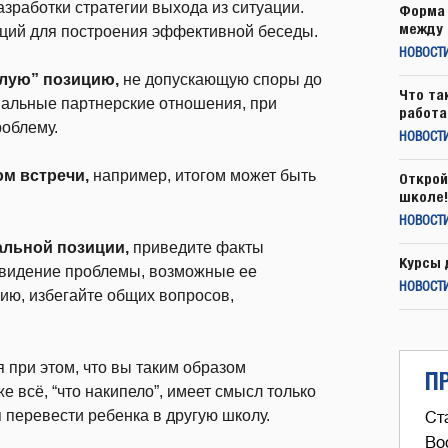
зработки стратегии выхода из ситуации.
Форма 
между 
ций для построения эффективной беседы.
НОВОСТ
слую” позицию,
не допускающую споры до
Что та
мальные партнерские отношения, при
работа
облему.
НОВОСТИ
м встречи,
например, итогом может быть
Открой
школе!
НОВОСТИ
альной позиции,
приведите факты
Курсы 
е видение проблемы, возможные ее
НОВОСТИ
ию, избегайте общих вопросов,
 при этом, что вы таким образом
П
же всё, “что накипело”, имеет смысл только
 перевести ребенка в другую школу.
Ст
Во