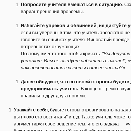
Попросите учителя вмешаться в ситуацию.
Ско
вариант решения проблемы.
Избегайте упреков и обвинений, не диктуйте у
если вы уверены в том, что учитель абсолютно не 
говорите об ошибках учителя. Виноватый прежде 
потребностях окружающих.
Поэтому вместо того, чтобы
кричать:
“Вы допусти
унижают, Вам не следует работать в школе!”,
л
нам посоветовать с высоты вашего опыта?»
Далее обсудите, что со своей стороны будете 
предпринимать учитель.
В конце встречи озвучь
правильно друг друга поняли.
Уважайте себя,
будьте готовы отреагировать на зая
вы плохо его воспитали” и т. д. Также учитель может
аргументируя свое решение тем, что его задача — уч
будет помнить о том, что
Закон об образовании возла