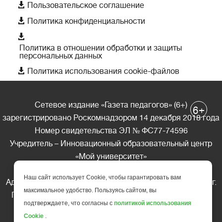

Пользовательское соглашение

Политика конфиденциальности

Политика в отношении обработки и защиты
персональных данных

Политика использования cookie-файлов
Сетевое издание «Газета педагогов» (6+)
+
6
зарегистрировано Роскомнадзором 14 декабря 2018 года
Номер свидетельства ЭЛ № ФС77-74596
Учредитель – Инновационный образовательный центр
«Мой университет»
Главный редактор – А.А. Ляшенко
Наш сайт использует Cookie, чтобы гарантировать вам
Адрес редакции: 185035 Россия, Республика Карелия, г.
максимальное удобство. Пользуясь сайтом, вы
Петрозаводск, ул. Фридриха Энгельса д.10, офис 211
подтверждаете, что согласны с
политикой использования
Телефон редакции: +7 (499) 685-10-45
Cookie
.
E-mail: gazeta@edu-family.ru