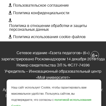

Пользовательское соглашение

Политика конфиденциальности

Политика в отношении обработки и защиты
персональных данных

Политика использования cookie-файлов
Сетевое издание «Газета педагогов» (6+)
+
6
зарегистрировано Роскомнадзором 14 декабря 2018 года
Номер свидетельства ЭЛ № ФС77-74596
Учредитель – Инновационный образовательный центр
«Мой университет»
Главный редактор – А.А. Ляшенко
Наш сайт использует Cookie, чтобы гарантировать вам
Адрес редакции: 185035 Россия, Республика Карелия, г.
максимальное удобство. Пользуясь сайтом, вы
Петрозаводск, ул. Фридриха Энгельса д.10, офис 211
подтверждаете, что согласны с
политикой использования
Телефон редакции: +7 (499) 685-10-45