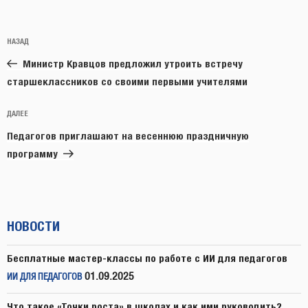
Навигация
Предыдущая
НАЗАД
по
запись:
записям
Министр Кравцов предложил утроить встречу
старшеклассников со своими первыми учителями
Следующая
ДАЛЕЕ
запись
Педагогов приглашают на весеннюю праздничную
программу
НОВОСТИ
Бесплатные мастер-классы по работе с ИИ для педагогов
01.09.2025
ИИ ДЛЯ ПЕДАГОГОВ
Что такое «Точки роста» в школах и как ими руководить?