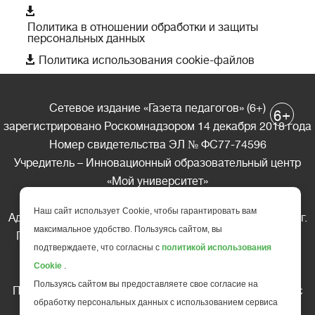

Политика в отношении обработки и защиты
персональных данных

Политика использования cookie-файлов
Сетевое издание «Газета педагогов» (6+)
+
6
зарегистрировано Роскомнадзором 14 декабря 2018 года
Номер свидетельства ЭЛ № ФС77-74596
Учредитель – Инновационный образовательный центр
«Мой университет»
Главный редактор – А.А. Ляшенко
Наш сайт использует Cookie, чтобы гарантировать вам
Адрес редакции: 185035 Россия, Республика Карелия, г.
максимальное удобство. Пользуясь сайтом, вы
Петрозаводск, ул. Фридриха Энгельса д.10, офис 211
подтверждаете, что согласны с
политикой использования
Телефон редакции: +7 (499) 685-10-45
Cookie
.
E-mail: gazeta@edu-family.ru
Пользуясь сайтом вы предоставляете свое согласие на
Перепечатка материалов газеты допускается только c
обработку персональных данных с использованием сервиса
письменного разрешения редакции