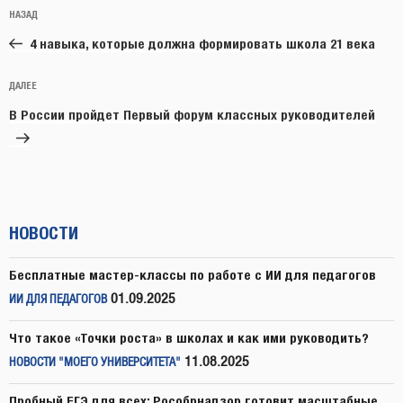
Навигация
Предыдущая
НАЗАД
по
запись:
записям
4 навыка, которые должна формировать школа 21 века
Следующая
ДАЛЕЕ
запись
В России пройдет Первый форум классных руководителей
НОВОСТИ
Бесплатные мастер-классы по работе с ИИ для педагогов
01.09.2025
ИИ ДЛЯ ПЕДАГОГОВ
Что такое «Точки роста» в школах и как ими руководить?
11.08.2025
НОВОСТИ "МОЕГО УНИВЕРСИТЕТА"
Пробный ЕГЭ для всех: Рособрнадзор готовит масштабные