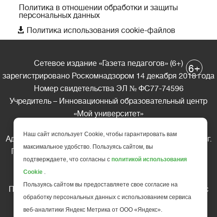
Политика в отношении обработки и защиты
персональных данных

Политика использования cookie-файлов
Сетевое издание «Газета педагогов» (6+)
+
6
зарегистрировано Роскомнадзором 14 декабря 2018 года
Номер свидетельства ЭЛ № ФС77-74596
Учредитель – Инновационный образовательный центр
«Мой университет»
Главный редактор – А.А. Ляшенко
Наш сайт использует Cookie, чтобы гарантировать вам
Адрес редакции: 185035 Россия, Республика Карелия, г.
максимальное удобство. Пользуясь сайтом, вы
Петрозаводск, ул. Фридриха Энгельса д.10, офис 211
подтверждаете, что согласны с
политикой использования
Телефон редакции: +7 (499) 685-10-45
Cookie
.
E-mail: gazeta@edu-family.ru
Пользуясь сайтом вы предоставляете свое согласие на
Перепечатка материалов газеты допускается только c
обработку персональных данных с использованием сервиса
письменного разрешения редакции
веб-аналитики Яндекс Метрика от ООО «Яндекс».
Ссылка на «Газету педагогов» обязательна.