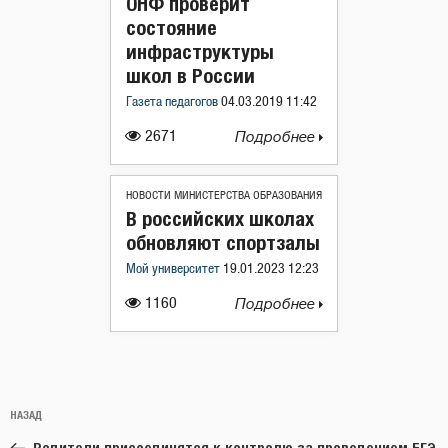
ОНФ проверит
состояние
инфраструктуры
школ в России
Газета педагогов
04.03.2019 11:42
2671
Подробнее
НОВОСТИ МИНИСТЕРСТВА ОБРАЗОВАНИЯ
В российских школах
обновляют спортзалы
Мой университет
19.01.2023 12:23
1160
Подробнее
Навигация
Предыдущая
НАЗАД
по
запись:
Родители присоединятся к контролю за проведением ЕГЭ