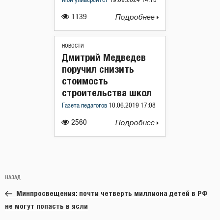
Мой университет
19.09.2024 14:15
1139
Подробнее
НОВОСТИ
Дмитрий Медведев
поручил снизить
стоимость
строительства школ
Газета педагогов
10.06.2019 17:08
2560
Подробнее
Навигация
Предыдущая
НАЗАД
по
запись:
записям
Минпросвещения: почти четверть миллиона детей в РФ
не могут попасть в ясли