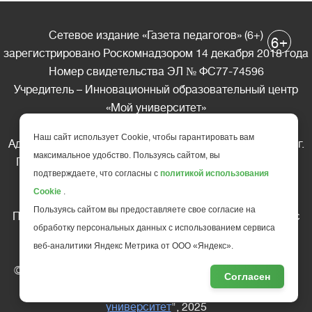
Сетевое издание «Газета педагогов» (6+)
+
6
зарегистрировано Роскомнадзором 14 декабря 2018 года
Номер свидетельства ЭЛ № ФС77-74596
Учредитель – Инновационный образовательный центр
«Мой университет»
Главный редактор – А.А. Ляшенко
Наш сайт использует Cookie, чтобы гарантировать вам
Адрес редакции: 185035 Россия, Республика Карелия, г.
максимальное удобство. Пользуясь сайтом, вы
Петрозаводск, ул. Фридриха Энгельса д.10, офис 211
подтверждаете, что согласны с
политикой использования
Телефон редакции: +7 (499) 685-10-45
Cookie
.
E-mail: gazeta@edu-family.ru
Пользуясь сайтом вы предоставляете свое согласие на
Перепечатка материалов газеты допускается только c
обработку персональных данных с использованием сервиса
письменного разрешения редакции
веб-аналитики Яндекс Метрика от ООО «Яндекс».
Ссылка на «Газету педагогов» обязательна.
© АНО ДПО "Инновационный образовательный центр
Согласен
повышения квалификации и переподготовки "
Мой
университет
", 2025