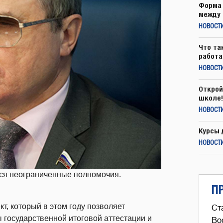
Форма 
между 
НОВОСТ
Что та
работа
НОВОСТИ
Открой
школе!
НОВОСТИ
Курсы 
НОВОСТИ
тся неограниченные полномочия.
П
т, который в этом году позволяет
Ст
 государственной итоговой аттестации и
Во