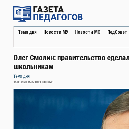
Перейти
к
содержимому
Тема дня
Новости МУ
Новости МО
ПедСовет
Олег Смолин: правительство сдела
школьникам
Тема дня
ОПУБЛИКОВАНО
15.05.2020 15:32
ОЛЕГ СМОЛИН