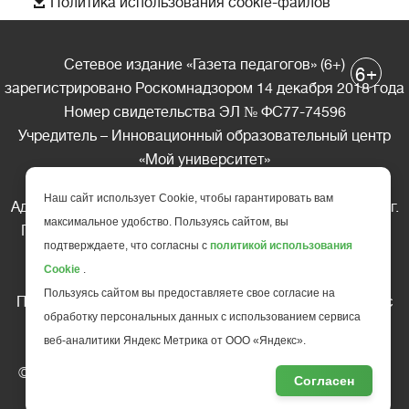

Политика использования cookie-файлов
Сетевое издание «Газета педагогов» (6+)
+
6
зарегистрировано Роскомнадзором 14 декабря 2018 года
Номер свидетельства ЭЛ № ФС77-74596
Учредитель – Инновационный образовательный центр
«Мой университет»
Главный редактор – А.А. Ляшенко
Наш сайт использует Cookie, чтобы гарантировать вам
Адрес редакции: 185035 Россия, Республика Карелия, г.
максимальное удобство. Пользуясь сайтом, вы
Петрозаводск, ул. Фридриха Энгельса д.10, офис 211
подтверждаете, что согласны с
политикой использования
Телефон редакции: +7 (499) 685-10-45
Cookie
.
E-mail: gazeta@edu-family.ru
Пользуясь сайтом вы предоставляете свое согласие на
Перепечатка материалов газеты допускается только c
обработку персональных данных с использованием сервиса
письменного разрешения редакции
веб-аналитики Яндекс Метрика от ООО «Яндекс».
Ссылка на «Газету педагогов» обязательна.
© АНО ДПО "Инновационный образовательный центр
Согласен
повышения квалификации и переподготовки "
Мой