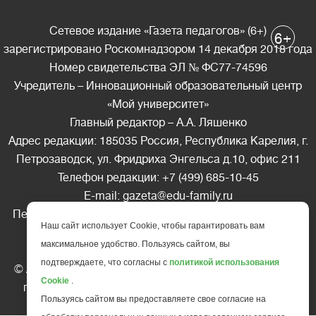
Сетевое издание «Газета педагогов» (6+)
+
6
зарегистрировано Роскомнадзором 14 декабря 2018 года
Номер свидетельства ЭЛ № ФС77-74596
Учредитель – Инновационный образовательный центр
«Мой университет»
Главный редактор – А.А. Ляшенко
Адрес редакции: 185035 Россия, Республика Карелия, г.
Петрозаводск, ул. Фридриха Энгельса д.10, офис 211
Телефон редакции: +7 (499) 685-10-45
E-mail: gazeta@edu-family.ru
Перепечатка материалов газеты допускается только c
Наш сайт использует Cookie, чтобы гарантировать вам
письменного разрешения редакции
максимальное удобство. Пользуясь сайтом, вы
Ссылка на «Газету педагогов» обязательна.
подтверждаете, что согласны с
политикой использования
© АНО ДПО "Инновационный образовательный центр
Cookie
.
повышения квалификации и переподготовки "
Мой
Пользуясь сайтом вы предоставляете свое согласие на
университет
", 2025