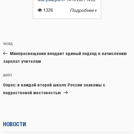
Мой университет
14.10.2021 14:28
1326
Подробнее
Навигация
Предыдущая
НАЗАД
по
запись:
записям
Минпросвещения внедрит единый подход к начислению
зарплат учителям
Следующая
ДАЛЕЕ
запись
Опрос: в каждой второй школе России знакомы с
подростковой жестокостью
НОВОСТИ