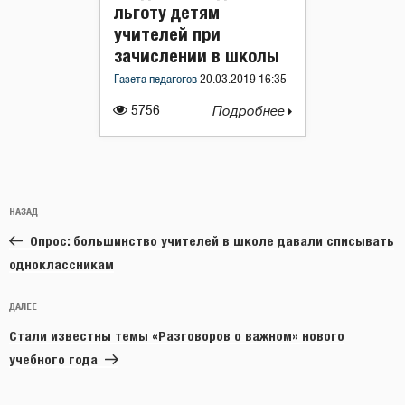
льготу детям
учителей при
зачислении в школы
Газета педагогов
20.03.2019 16:35
5756
Подробнее
Навигация
Предыдущая
НАЗАД
по
запись:
записям
Опрос: большинство учителей в школе давали списывать
одноклассникам
Следующая
ДАЛЕЕ
запись
Стали известны темы «Разговоров о важном» нового
учебного года