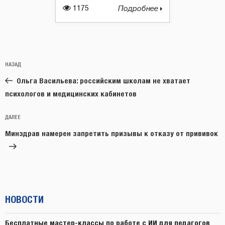
1175
Подробнее
Навигация
Предыдущая
НАЗАД
по
запись:
записям
Ольга Васильева: российским школам не хватает
психологов и медицинских кабинетов
Следующая
ДАЛЕЕ
запись
Минздрав намерен запретить призывы к отказу от прививок
НОВОСТИ
Бесплатные мастер-классы по работе с ИИ для педагогов