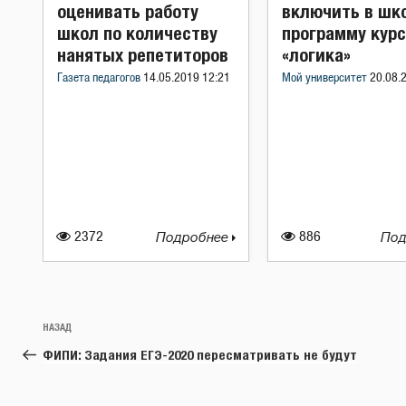
оценивать работу
включить в шк
школ по количеству
программу курс
нанятых репетиторов
«логика»
Газета педагогов
14.05.2019 12:21
Мой университет
20.08.
2372
Подробнее
886
Под
Навигация
Предыдущая
НАЗАД
по
запись:
ФИПИ: Задания ЕГЭ-2020 пересматривать не будут
записям