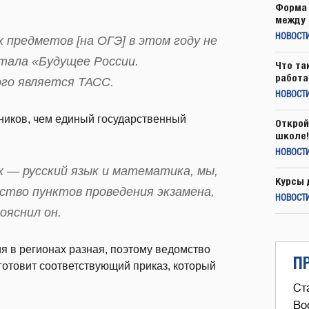
Форма 
между 
НОВОСТ
 предметов [на ОГЭ] в этом году не
тала «Будущее России.
Что та
работа
го является ТАСС.
НОВОСТИ
ников, чем единый государственный
Открой
школе!
НОВОСТИ
х — русский язык и математика, мы,
Курсы 
ство пунктов проведения экзамена,
НОВОСТИ
ояснил он.
я в регионах разная, поэтому ведомство
П
готовит соответствующий приказ, который
Ст
Во