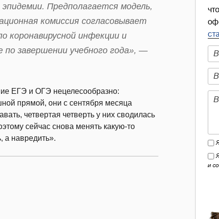
 эпидемии. Предполагается модель,
чт
национная комиссия согласовывает
оф
ст
по коронавирусной инфекции и
е по завершении учебного года», —
ние ЕГЭ и ОГЭ нецелесообразно:
шной прямой, они с сентября месяца
авать, четвертая четверть у них сводилась
Поэтому сейчас снова менять какую-то
, а навредить».
и с