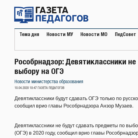
Перейти
к
содержимому
Тема дня
Новости МУ
Новости МО
ПедСовет
Рособрнадзор: Девятиклассники не
выбору на ОГЭ
Новости министерства образования
ОПУБЛИКОВАНО
10.04.2020 10:47
ГАЗЕТА ПЕДАГОГОВ
Девятиклассники будут сдавать ОГЭ только по русско
сообщил врио главы Рособрнадзора Анзор Музаев.
Девятиклассники не будут сдавать предметы по выб
(ОГЭ) в 2020 году, сообщил врио главы Рособрнадзор