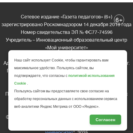
Сетевое издание «Газета педагогов» (6+)
+
6
зарегистрировано Роскомнадзором 14 декабря 2018 года
Номер свидетельства ЭЛ № ФС77-74596
Учредитель – Инновационный образовательный центр
«Мой университет»
Главный редактор – А.А. Ляшенко
Наш сайт использует Cookie, чтобы гарантировать вам
Адрес редакции: 185035 Россия, Республика Карелия, г.
максимальное удобство. Пользуясь сайтом, вы
Петрозаводск, ул. Фридриха Энгельса д.10, офис 211
подтверждаете, что согласны с
политикой использования
Телефон редакции: +7 (499) 685-10-45
Cookie
.
E-mail: gazeta@edu-family.ru
Пользуясь сайтом вы предоставляете свое согласие на
Перепечатка материалов газеты допускается только c
обработку персональных данных с использованием сервиса
письменного разрешения редакции
веб-аналитики Яндекс Метрика от ООО «Яндекс».
Ссылка на «Газету педагогов» обязательна.
© АНО ДПО "Инновационный образовательный центр
Согласен
повышения квалификации и переподготовки "
Мой
университет
", 2025