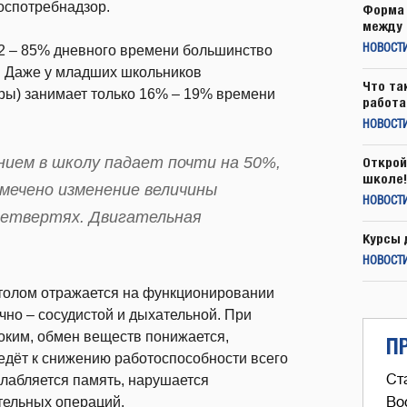
спотребнадзор.
Форма 
между 
82 – 85% дневного времени большинство
НОВОСТ
). Даже у младших школьников
Что та
гры) занимает только 16% – 19% времени
работа
НОВОСТИ
ием в школу падает почти на 50%,
Открой
школе!
мечено изменение величины
НОВОСТИ
четвертях. Двигательная
Курсы 
.
НОВОСТИ
толом отражается на функционировании
чно – сосудистой и дыхательной. При
оким, обмен веществ понижается,
П
ведёт к снижению работоспособности всего
Ст
слабляется память, нарушается
тельных операций.
Во