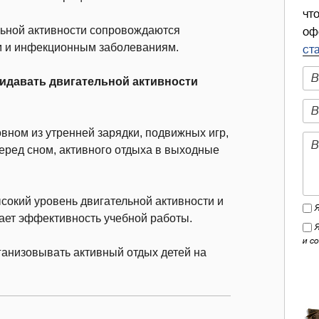
чт
льной активности сопровождаются
оф
м и инфекционным заболеваниям.
ст
ридавать двигательной активности
вном из утренней зарядки, подвижных игр,
перед сном, активного отдыха в выходные
окий уровень двигательной активности и
ает эффективность учебной работы.
и с
ганизовывать активный отдых детей на