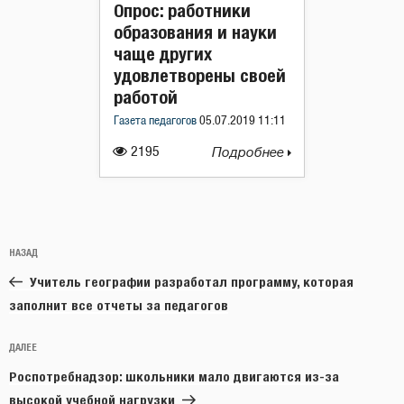
Опрос: работники
образования и науки
чаще других
удовлетворены своей
работой
Газета педагогов
05.07.2019 11:11
2195
Подробнее
Навигация
Предыдущая
НАЗАД
по
запись:
записям
Учитель географии разработал программу, которая
заполнит все отчеты за педагогов
Следующая
ДАЛЕЕ
запись
Роспотребнадзор: школьники мало двигаются из-за
высокой учебной нагрузки