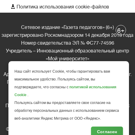

Политика использования cookie-файлов
Сетевое издание «Газета педагогов» (6+)
+
6
зарегистрировано Роскомнадзором 14 декабря 2018 года
Номер свидетельства ЭЛ № ФС77-74596
Учредитель – Инновационный образовательный центр
«Мой университет»
Главный редактор – А.А. Ляшенко
Наш сайт использует Cookie, чтобы гарантировать вам
Адрес редакции: 185035 Россия, Республика Карелия, г.
максимальное удобство. Пользуясь сайтом, вы
Петрозаводск, ул. Фридриха Энгельса д.10, офис 211
подтверждаете, что согласны с
политикой использования
Телефон редакции: +7 (499) 685-10-45
Cookie
.
E-mail: gazeta@edu-family.ru
Пользуясь сайтом вы предоставляете свое согласие на
Перепечатка материалов газеты допускается только c
обработку персональных данных с использованием сервиса
письменного разрешения редакции
веб-аналитики Яндекс Метрика от ООО «Яндекс».
Ссылка на «Газету педагогов» обязательна.
© АНО ДПО "Инновационный образовательный центр
Согласен