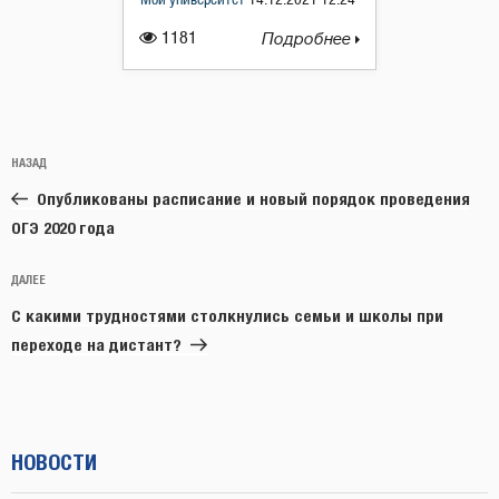
Мой университет
14.12.2021 12:24
1181
Подробнее
Навигация
Предыдущая
НАЗАД
по
запись:
записям
Опубликованы расписание и новый порядок проведения
ОГЭ 2020 года
Следующая
ДАЛЕЕ
запись
С какими трудностями столкнулись семьи и школы при
переходе на дистант?
НОВОСТИ