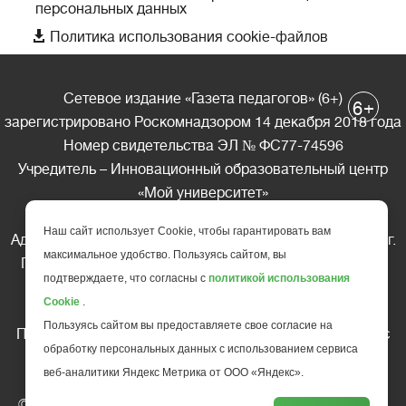
персональных данных

Политика использования cookie-файлов
Сетевое издание «Газета педагогов» (6+)
+
6
зарегистрировано Роскомнадзором 14 декабря 2018 года
Номер свидетельства ЭЛ № ФС77-74596
Учредитель – Инновационный образовательный центр
«Мой университет»
Главный редактор – А.А. Ляшенко
Наш сайт использует Cookie, чтобы гарантировать вам
Адрес редакции: 185035 Россия, Республика Карелия, г.
максимальное удобство. Пользуясь сайтом, вы
Петрозаводск, ул. Фридриха Энгельса д.10, офис 211
подтверждаете, что согласны с
политикой использования
Телефон редакции: +7 (499) 685-10-45
Cookie
.
E-mail: gazeta@edu-family.ru
Пользуясь сайтом вы предоставляете свое согласие на
Перепечатка материалов газеты допускается только c
обработку персональных данных с использованием сервиса
письменного разрешения редакции
веб-аналитики Яндекс Метрика от ООО «Яндекс».
Ссылка на «Газету педагогов» обязательна.
© АНО ДПО "Инновационный образовательный центр