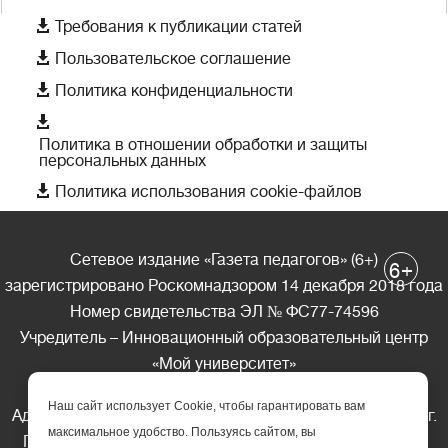

Требования к публикации статей

Пользовательское соглашение

Политика конфиденциальности

Политика в отношении обработки и защиты
персональных данных

Политика использования cookie-файлов
Сетевое издание «Газета педагогов» (6+)
+
6
зарегистрировано Роскомнадзором 14 декабря 2018 года
Номер свидетельства ЭЛ № ФС77-74596
Учредитель – Инновационный образовательный центр
«Мой университет»
Главный редактор – А.А. Ляшенко
Наш сайт использует Cookie, чтобы гарантировать вам
Адрес редакции: 185035 Россия, Республика Карелия, г.
максимальное удобство. Пользуясь сайтом, вы
Петрозаводск, ул. Фридриха Энгельса д.10, офис 211