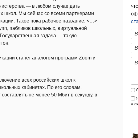
нистерства — в любом случае дать
чт
х школ. Мы сейчас со всеми партнерами
оф
ации. Такое пока рабочее название. <…>
ст
упп, пабликов школьных, виртуальной
. Государственная задача — такую
 он.
икации станет аналогом программ Zoom и
ключение всех российских школ к
школьных кабинетах. По его словам,
 составлять не менее 50 Мбит в секунду, в
и с