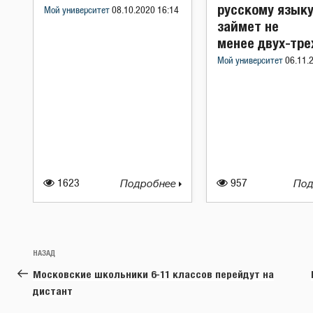
русскому язык
Мой университет
08.10.2020 16:14
займет не
менее двух-тре
Мой университет
06.11.
1623
Подробнее
957
Под
Навигация
Предыдущая
НАЗАД
по
запись:
Московские школьники 6-11 классов перейдут на
записям
дистант