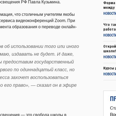
освещения РФ Павла Кузьмина.
Форма 
между 
рмация, что столичным учителям якобы
НОВОСТ
 сервиса видеоконференций Zoom. При
Что та
амента образования о переводе онлайн-
работа
НОВОСТИ
 об использовании того или иного
Открой
школе!
умаю, издавать не будет. И даже,
НОВОСТИ
мы предоставим государственный
Курсы 
вого по одиннадцатый класс, но
НОВОСТИ
цесса захочет воспользоваться
о его право», — сказал он в эфире
П
Ст
Во
освещения — это свобода школы в