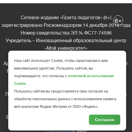
Сетевое издание «Газета педагогов» (6+)
+
6
зарегистрировано Роскомнадзором 14 декабря 2018 года
Номер свидетельства ЭЛ № ФС77-74596
Учредитель – Инновационный образовательный центр
«Мой университет»
Главный редактор – А.А. Ляшенко
Наш сайт использует Cookie, чтобы гарантировать вам
Адрес редакции: 185035 Россия, Республика Карелия, г.
максимальное удобство. Пользуясь сайтом, вы
Петрозаводск, ул. Фридриха Энгельса д.10, офис 211
подтверждаете, что согласны с
политикой использования
Телефон редакции: +7 (499) 685-10-45
Cookie
.
E-mail: gazeta@edu-family.ru
Пользуясь сайтом вы предоставляете свое согласие на
Перепечатка материалов газеты допускается только c
обработку персональных данных с использованием сервиса
письменного разрешения редакции
веб-аналитики Яндекс Метрика от ООО «Яндекс».
Ссылка на «Газету педагогов» обязательна.
© АНО ДПО "Инновационный образовательный центр
Согласен
повышения квалификации и переподготовки "
Мой