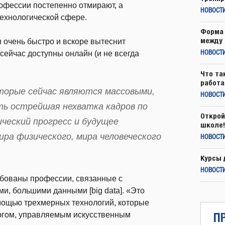
офессии постепенно отмирают, а
НОВОСТ
технологической сфере.
Форма 
между 
я очень быстро и вскоре вытеснит
сейчас доступны онлайн (и не всегда
НОВОСТ
Что та
работа
оторые сейчас являются массовыми,
НОВОСТИ
ть острейшая нехватка кадров по
Открой
ческий прогресс и будущее
школе!
ира физического, мира человеческого
НОВОСТИ
Курсы 
НОВОСТИ
ебованы профессии, связанные с
и, большими данными [big data]. «Это
мощью трехмерных технологий, которые
П
ургом, управляемым искусственным