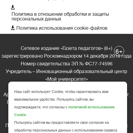

Политика в отношении обработки и защиты
персональных данных

Политика использования cookie-файлов
Сетевое издание «Газета педагогов» (6+)
+
6
зарегистрировано Роскомнадзором 14 декабря 2018 года
Номер свидетельства ЭЛ № ФС77-74596
Учредитель – Инновационный образовательный центр
«Мой университет»
Главный редактор – А.А. Ляшенко
Наш сайт использует Cookie, чтобы гарантировать вам
Адрес редакции: 185035 Россия, Республика Карелия, г.
максимальное удобство. Пользуясь сайтом, вы
Петрозаводск, ул. Фридриха Энгельса д.10, офис 211
подтверждаете, что согласны с
политикой использования
Телефон редакции: +7 (499) 685-10-45
Cookie
.
E-mail: gazeta@edu-family.ru
Пользуясь сайтом вы предоставляете свое согласие на
Перепечатка материалов газеты допускается только c
обработку персональных данных с использованием сервиса