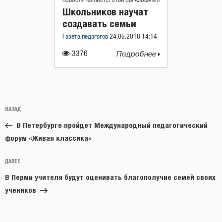
НОВОСТИ МИНИСТЕРСТВА ОБРАЗОВАНИЯ
Школьников научат
создавать семьи
Газета педагогов
24.05.2018 14:14
3376
Подробнее
Навигация
Предыдущая
НАЗАД
по
запись:
записям
В Петербурге пройдет Международный педагогический
форум «Живая классика»
Следующая
ДАЛЕЕ
запись
В Перми учителя будут оценивать благополучие семей своих
учеников