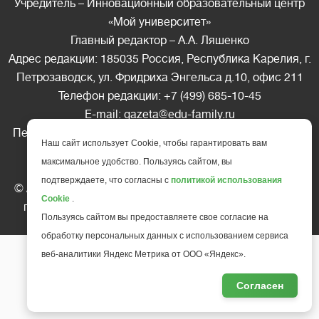
Учредитель – Инновационный образовательный центр
«Мой университет»
Главный редактор – А.А. Ляшенко
Адрес редакции: 185035 Россия, Республика Карелия, г.
Петрозаводск, ул. Фридриха Энгельса д.10, офис 211
Телефон редакции: +7 (499) 685-10-45
E-mail: gazeta@edu-family.ru
Перепечатка материалов газеты допускается только c
Наш сайт использует Cookie, чтобы гарантировать вам
письменного разрешения редакции
максимальное удобство. Пользуясь сайтом, вы
Ссылка на «Газету педагогов» обязательна.
подтверждаете, что согласны с
политикой использования
© АНО ДПО "Инновационный образовательный центр
Cookie
.
повышения квалификации и переподготовки "
Мой
Пользуясь сайтом вы предоставляете свое согласие на
университет
", 2025
обработку персональных данных с использованием сервиса
веб-аналитики Яндекс Метрика от ООО «Яндекс».
Согласен