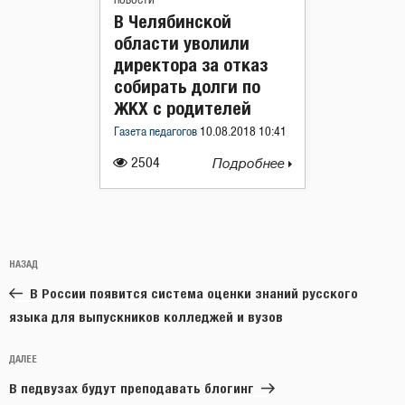
НОВОСТИ
В Челябинской
области уволили
директора за отказ
собирать долги по
ЖКХ с родителей
Газета педагогов
10.08.2018 10:41
2504
Подробнее
Навигация
Предыдущая
НАЗАД
по
запись:
записям
В России появится система оценки знаний русского
языка для выпускников колледжей и вузов
Следующая
ДАЛЕЕ
запись
В педвузах будут преподавать блогинг