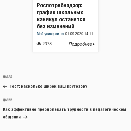
Роспотребнадзор:
график школьных
каникул останется
без изменений
Мой университет
01.09.2020 14:11
2378
Подробнее
Навигация
Предыдущая
НАЗАД
по
запись:
записям
Тест: насколько широк ваш кругозор?
Следующая
ДАЛЕЕ
запись
Как эффективно преодолевать трудности в педагогическом
общении