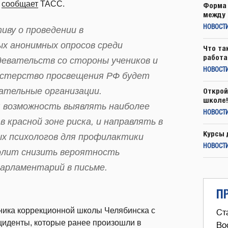
м
сообщает
ТАСС.
Форма 
между 
НОВОСТ
ву о проведении в
х анонимных опросов среди
Что та
работа
девательств со стороны учеников и
НОВОСТИ
нистерство просвещения РФ будет
ательные организации.
Открой
школе!
я возможность выявлять наиболее
НОВОСТИ
 красной зоне риска, и направлять в
Курсы 
х психологов для профилактики
НОВОСТИ
волит снизить вероятность
парламентарий в письме.
П
ника коррекционной школы Челябинска с
Ст
нциденты, которые ранее произошли в
Во