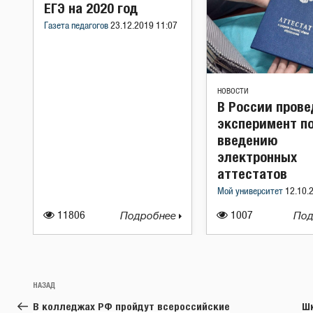
ЕГЭ на 2020 год
Газета педагогов
23.12.2019 11:07
НОВОСТИ
В России прове
эксперимент п
введению
электронных
аттестатов
Мой университет
12.10.
11806
Подробнее
1007
Под
Навигация
Предыдущая
НАЗАД
по
запись:
В колледжах РФ пройдут всероссийские
Шк