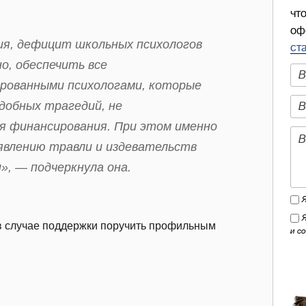
чт
оф
я, дефицит школьных психологов
ст
о, обеспечить все
рованными психологами, которые
добных трагедий, не
я финансирования. При этом именно
явлению травли и издевательств
, — подчеркнула она.
 в случае поддержки поручить профильным
и с