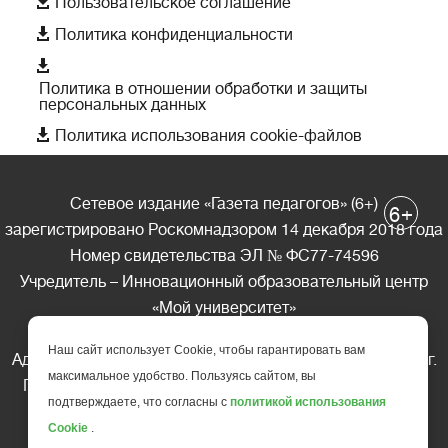

Пользовательское соглашение

Политика конфиденциальности

Политика в отношении обработки и защиты
персональных данных

Политика использования cookie-файлов
Сетевое издание «Газета педагогов» (6+)
+
6
зарегистрировано Роскомнадзором 14 декабря 2018 года
Номер свидетельства ЭЛ № ФС77-74596
Учредитель – Инновационный образовательный центр
«Мой университет»
Главный редактор – А.А. Ляшенко
Наш сайт использует Cookie, чтобы гарантировать вам
Адрес редакции: 185035 Россия, Республика Карелия, г.
максимальное удобство. Пользуясь сайтом, вы
Петрозаводск, ул. Фридриха Энгельса д.10, офис 211
подтверждаете, что согласны с
политикой использования
Телефон редакции: +7 (499) 685-10-45
Cookie
.
E-mail: gazeta@edu-family.ru