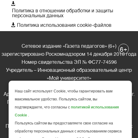

Политика в отношении обработки и защиты
персональных данных

Политика использования cookie-файлов
Сетевое издание «Газета педагогов» (6+)
+
6
зарегистрировано Роскомнадзором 14 декабря 2018 года
Номер свидетельства ЭЛ № ФС77-74596
Учредитель – Инновационный образовательный центр
«Мой университет»
Главный редактор – А.А. Ляшенко
Наш сайт использует Cookie, чтобы гарантировать вам
Адрес редакции: 185035 Россия, Республика Карелия, г.
максимальное удобство. Пользуясь сайтом, вы
Петрозаводск, ул. Фридриха Энгельса д.10, офис 211
подтверждаете, что согласны с
политикой использования
Телефон редакции: +7 (499) 685-10-45
Cookie
.
E-mail: gazeta@edu-family.ru
Пользуясь сайтом вы предоставляете свое согласие на
Перепечатка материалов газеты допускается только c
обработку персональных данных с использованием сервиса
письменного разрешения редакции