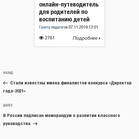
онлайн-путеводитель
для родителей по
воспитанию детей
Газета педагогов
07.11.2019 12:01
2761
Подробнее
Навигация
Предыдущая
НАЗАД
по
запись:
записям
Стали известны имена финалистов конкурса «Директор
года-2021»
Следующая
ДАЛЕЕ
запись
В России подписан меморандум о развитии классного
руководства