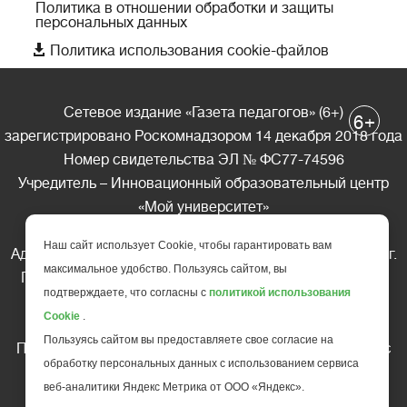
Политика в отношении обработки и защиты
персональных данных

Политика использования cookie-файлов
Сетевое издание «Газета педагогов» (6+)
+
6
зарегистрировано Роскомнадзором 14 декабря 2018 года
Номер свидетельства ЭЛ № ФС77-74596
Учредитель – Инновационный образовательный центр
«Мой университет»
Главный редактор – А.А. Ляшенко
Наш сайт использует Cookie, чтобы гарантировать вам
Адрес редакции: 185035 Россия, Республика Карелия, г.
максимальное удобство. Пользуясь сайтом, вы
Петрозаводск, ул. Фридриха Энгельса д.10, офис 211
подтверждаете, что согласны с
политикой использования
Телефон редакции: +7 (499) 685-10-45
Cookie
.
E-mail: gazeta@edu-family.ru
Пользуясь сайтом вы предоставляете свое согласие на
Перепечатка материалов газеты допускается только c
обработку персональных данных с использованием сервиса
письменного разрешения редакции
веб-аналитики Яндекс Метрика от ООО «Яндекс».
Ссылка на «Газету педагогов» обязательна.