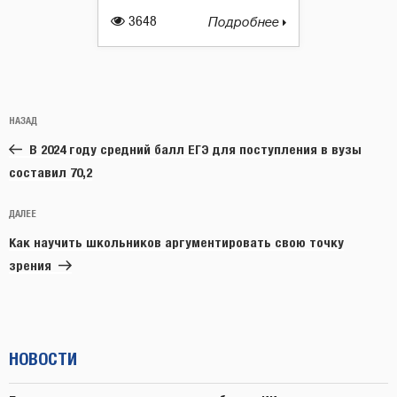
3648
Подробнее
Навигация
Предыдущая
НАЗАД
по
запись:
записям
В 2024 году средний балл ЕГЭ для поступления в вузы
составил 70,2
Следующая
ДАЛЕЕ
запись
Как научить школьников аргументировать свою точку
зрения
НОВОСТИ