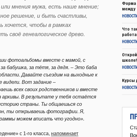
Форма 
 или мнения мужа, есть наше мнение;
между 
ное решение, и быть счастливы,
НОВОСТ
ь хочется, чтобы в рамках
Что та
ть своё генеалогическое древо.
работа
НОВОСТИ
Открой
аши фотоальбомы вместе с мамой, с
школе!
а бабушка, за тётя, за дядя. – Это баба
НОВОСТИ
 области. Давайте съездим на выходные к
Курсы 
е видели. Вот задание –
НОВОСТИ
аешь всех своих родственников и вместе
в архивы. В результате у тебя остаётся
 историю страны. Ты общаешься со
н, ты открываешь фотографии. Я,
П
граммы можем вписать что угодно».
Ст
дение» с 1-го класса,
напоминает
Во