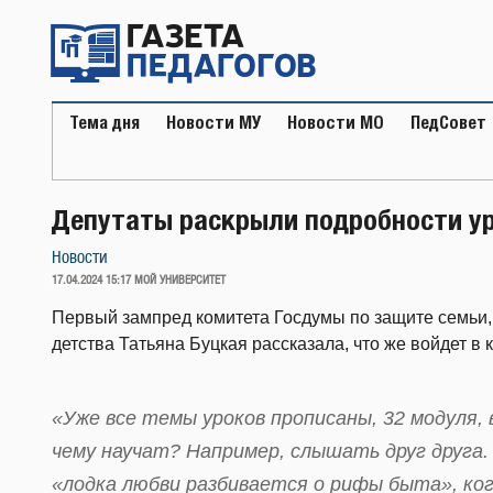
Перейти
к
содержимому
Тема дня
Новости МУ
Новости МО
ПедСовет
Депутаты раскрыли подробности у
Новости
ОПУБЛИКОВАНО
17.04.2024 15:17
МОЙ УНИВЕРСИТЕТ
Первый зампред комитета Госдумы по защите семьи,
детства Татьяна Буцкая рассказала, что же войдет в к
«Уже все темы уроков прописаны, 32 модуля, 
чему научат? Например, слышать друг друга.
«лодка любви разбивается о рифы быта», ког