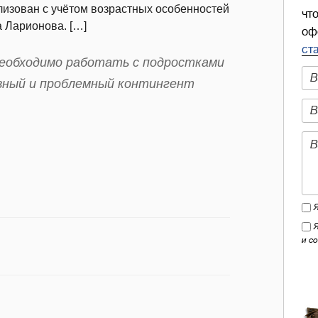
лизован с учётом возрастных особенностей
чт
а Ларионова. […]
оф
ст
необходимо работать с подростками
ивный и проблемный контингент
и с