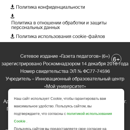

Политика конфиденциальности

Политика в отношении обработки и защиты
персональных данных

Политика использования cookie-файлов
Сетевое издание «Газета педагогов» (6+)
+
6
зарегистрировано Роскомнадзором 14 декабря 2018 года
Номер свидетельства ЭЛ № ФС77-74596
Учредитель – Инновационный образовательный центр
«Мой университет»
Главный редактор – А.А. Ляшенко
Наш сайт использует Cookie, чтобы гарантировать вам
Адрес редакции: 185035 Россия, Республика Карелия, г.
максимальное удобство. Пользуясь сайтом, вы
Петрозаводск, ул. Фридриха Энгельса д.10, офис 211
подтверждаете, что согласны с
политикой использования
Телефон редакции: +7 (499) 685-10-45
Cookie
.
E-mail: gazeta@edu-family.ru
Пользуясь сайтом вы предоставляете свое согласие на