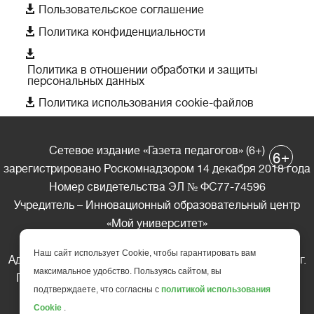

Пользовательское соглашение

Политика конфиденциальности

Политика в отношении обработки и защиты
персональных данных

Политика использования cookie-файлов
Сетевое издание «Газета педагогов» (6+)
+
6
зарегистрировано Роскомнадзором 14 декабря 2018 года
Номер свидетельства ЭЛ № ФС77-74596
Учредитель – Инновационный образовательный центр
«Мой университет»
Главный редактор – А.А. Ляшенко
Наш сайт использует Cookie, чтобы гарантировать вам
Адрес редакции: 185035 Россия, Республика Карелия, г.
максимальное удобство. Пользуясь сайтом, вы
Петрозаводск, ул. Фридриха Энгельса д.10, офис 211
подтверждаете, что согласны с
политикой использования
Телефон редакции: +7 (499) 685-10-45
Cookie
.