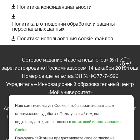

Политика конфиденциальности

Политика в отношении обработки и защиты
персональных данных

Политика использования cookie-файлов
Сетевое издание «Газета педагогов» (6+)
+
6
зарегистрировано Роскомнадзором 14 декабря 2018 года
Номер свидетельства ЭЛ № ФС77-74596
Учредитель – Инновационный образовательный центр
«Мой университет»
Главный редактор – А.А. Ляшенко
Наш сайт использует Cookie, чтобы гарантировать вам
Адрес редакции: 185035 Россия, Республика Карелия, г.
максимальное удобство. Пользуясь сайтом, вы
Петрозаводск, ул. Фридриха Энгельса д.10, офис 211
подтверждаете, что согласны с
политикой использования
Телефон редакции: +7 (499) 685-10-45
Cookie
.
E-mail: gazeta@edu-family.ru
Пользуясь сайтом вы предоставляете свое согласие на