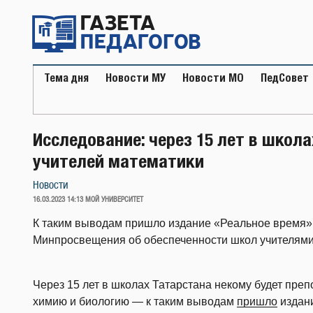
Перейти
к
содержимому
Тема дня
Новости МУ
Новости МО
ПедСовет
Исследование: через 15 лет в школ
учителей математики
Новости
ОПУБЛИКОВАНО
16.03.2023 14:13
МОЙ УНИВЕРСИТЕТ
К таким выводам пришло издание «Реальное время»,
Минпросвещения об обеспеченности школ учителями
Через 15 лет в школах Татарстана некому будет препо
химию и биологию — к таким выводам
пришло
издан