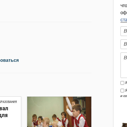
чт
оф
ст
зоваться
и с
БРАЗОВАНИЯ
вал
для