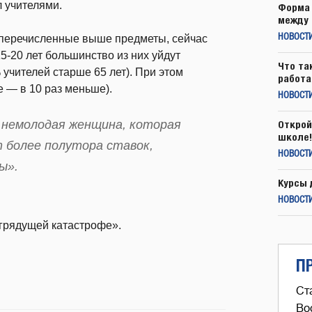
л учителями.
Форма 
между 
 перечисленные выше предметы, сейчас
НОВОСТ
15-20 лет большинство из них уйдут
Что та
учителей старше 65 лет). При этом
работа
е — в 10 раз меньше).
НОВОСТИ
немолодая женщина, которая
Открой
школе!
 более полутора ставок,
НОВОСТИ
ы».
Курсы 
НОВОСТИ
 грядущей катастрофе».
П
Ст
Во