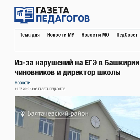
Перейти
к
содержимому
Тема дня
Новости МУ
Новости МО
ПедСовет
Из-за нарушений на ЕГЭ в Башкири
чиновников и директор школы
Новости
ОПУБЛИКОВАНО
11.07.2019 14:08
ГАЗЕТА ПЕДАГОГОВ