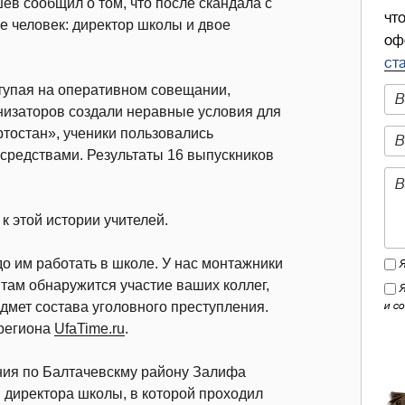
в сообщил о том, что после скандала с
чт
 человек: директор школы и двое
оф
ст
тупая на оперативном совещании,
анизаторов создали неравные условия для
остан», ученики пользовались
средствами. Результаты 16 выпускников
к этой истории учителей.
до им работать в школе. У нас монтажники
и там обнаружится участие ваших коллег,
и с
едмет состава уголовного преступления.
 региона
UfaTime.ru
.
ния по Балтачевскму району Залифа
и директора школы, в которой проходил