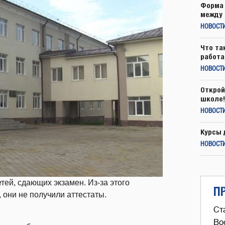
Форма 
между 
НОВОСТ
Что та
работа
НОВОСТИ
Открой
школе!
НОВОСТИ
Курсы 
НОВОСТИ
ей, сдающих экзамен. Из-за этого
П
 они не получили аттестаты.
Ст
Во