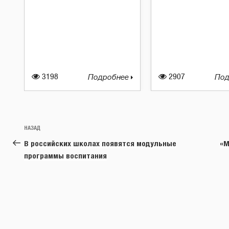
3198
Подробнее
2907
Под
Навигация
Предыдущая
НАЗАД
по
запись:
В российских школах появятся модульные
«М
записям
программы воспитания