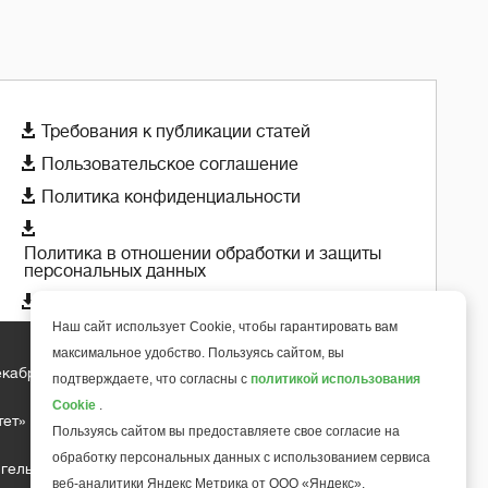

Требования к публикации статей

Пользовательское соглашение

Политика конфиденциальности

Политика в отношении обработки и защиты
персональных данных

Политика использования cookie-файлов
Наш сайт использует Cookie, чтобы гарантировать вам
максимальное удобство. Пользуясь сайтом, вы
екабря 2018 года
+
подтверждаете, что согласны с
политикой использования
6
Cookie
.
тет»
Пользуясь сайтом вы предоставляете свое согласие на
обработку персональных данных с использованием сервиса
гельса д.10, офис 211
веб-аналитики Яндекс Метрика от ООО «Яндекс».