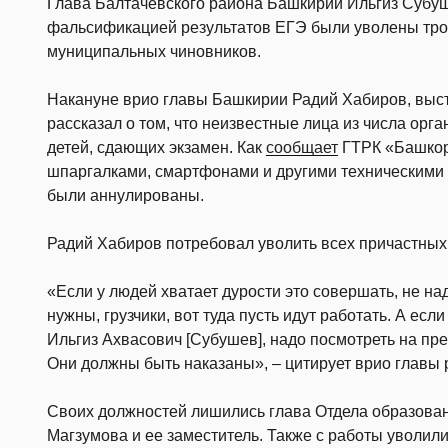
Глава Балтачевского района Башкирии Ильгиз Субуше
фальсификацией результатов ЕГЭ были уволены трое
муниципальных чиновников.
Накануне врио главы Башкирии Радий Хабиров, выс
рассказал о том, что неизвестные лица из числа орг
детей, сдающих экзамен. Как
сообщает
ГТРК «Башкорт
шпаргалками, смартфонами и другими техническими 
были аннулированы.
Радий Хабиров потребовал уволить всех причастных 
«Если у людей хватает дурости это совершать, не на
нужны, грузчики, вот туда пусть идут работать. А есл
Ильгиз Ахвасович [Субушев], надо посмотреть на пр
Они должны быть наказаны», – цитирует врио главы
Своих должностей лишились глава Отдела образова
Магзумова и ее заместитель. Также с работы уволил