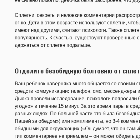
не сильно помогло: девочка была расстроена, что дру
Сплетни, секреты и неловкие комментарии распростр
огню. Дети в этом возрасте используют сплетни, чтоб
имеют над другими, считают психологи. Также сплетн
популярность. К счастью, существуют проверенные с
держаться от сплетен подальше.
Отделите безобидную болтовню от спле
Ваш ребенок наверняка много общается со своими св
средств коммуникации: телефон, смс, мессенджеры и
Дьюка провели исследование: психологи попросили 6
угодно» в течение 15 минут. За это время пары в ср
разных людях. По большей части это была безобидна
Пашей за обедом») или комплименты, но 3-4 коммен
обидными для окружающих («Он думает, что он самый
тип комментариев неприемлем – он может обидеть дру