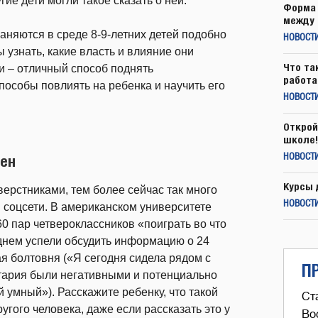
гие дети могли такое сказать о ней.
Форма 
между 
аняются в среде 8-9-летних детей подобно
НОВОСТ
ы узнать, какие власть и влияние они
Что та
и – отличный способ поднять
работа
пособы повлиять на ребенка и научить его
НОВОСТИ
Открой
школе!
тен
НОВОСТИ
Курсы 
ерстниками, тем более сейчас так много
НОВОСТИ
 соцсети. В американском университете
0 пар четвероклассников «поиграть во что
еднем успели обсудить информацию о 24
я болтовня («Я сегодня сидела рядом с
П
тария были негативными и потенциально
 умный»). Расскажите ребенку, что такой
Ст
гого человека, даже если рассказать это у
Во