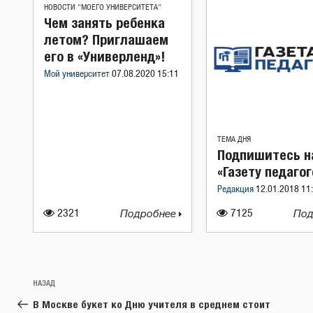
НОВОСТИ "МОЕГО УНИВЕРСИТЕТА"
Чем занять ребенка
летом? Приглашаем
его в «Универленд»!
Мой университет
07.08.2020 15:11
ТЕМА ДНЯ
Подпишитесь н
«Газету педагог
Редакция
12.01.2018 11
2321
Подробнее
7125
Под
Навигация
Предыдущая
НАЗАД
по
запись:
В Москве букет ко Дню учителя в среднем стоит