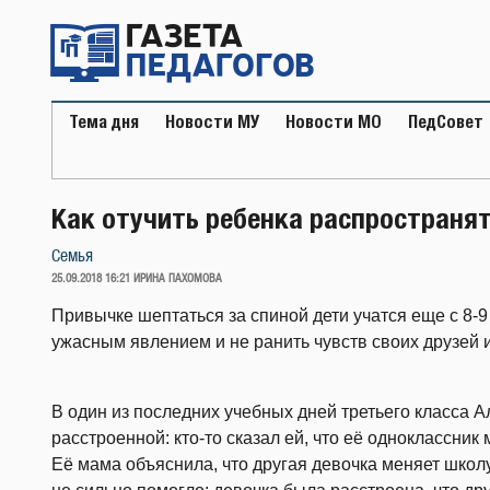
Перейти
к
содержимому
Тема дня
Новости МУ
Новости МО
ПедСовет
Как отучить ребенка распространят
Семья
ОПУБЛИКОВАНО
25.09.2018 16:21
ИРИНА ПАХОМОВА
Привычке шептаться за спиной дети учатся еще с 8-9 
ужасным явлением и не ранить чувств своих друзей 
В один из последних учебных дней третьего класса 
расстроенной: кто-то сказал ей, что её одноклассник
Её мама объяснила, что другая девочка меняет школу