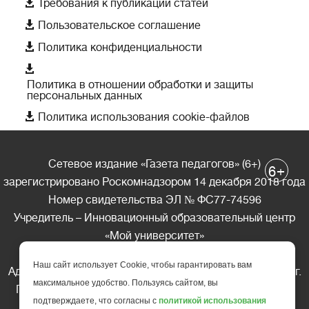

Требования к публикации статей

Пользовательское соглашение

Политика конфиденциальности

Политика в отношении обработки и защиты
персональных данных

Политика использования cookie-файлов
Сетевое издание «Газета педагогов» (6+)
+
6
зарегистрировано Роскомнадзором 14 декабря 2018 года
Номер свидетельства ЭЛ № ФС77-74596
Учредитель – Инновационный образовательный центр
«Мой университет»
Главный редактор – А.А. Ляшенко
Наш сайт использует Cookie, чтобы гарантировать вам
Адрес редакции: 185035 Россия, Республика Карелия, г.
максимальное удобство. Пользуясь сайтом, вы
Петрозаводск, ул. Фридриха Энгельса д.10, офис 211
подтверждаете, что согласны с
политикой использования
Телефон редакции: +7 (499) 685-10-45