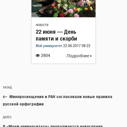
НОВОСТИ
22 июня — День
памяти и скорби
Мой университет
22.06.2017 08:22
2804
Подробнее
Навигация
Предыдущая
НАЗАД
по
запись:
записям
Минпросвещения и РАН согласовали новые правила
русской орфографии
Следующая
ДАЛЕЕ
запись
В «Моем университете» продолжается новогодняя