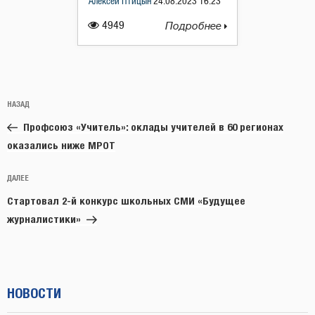
Алексей Птицын
24.08.2023 16:23
4949
Подробнее
Навигация
Предыдущая
НАЗАД
по
запись:
записям
Профсоюз «Учитель»: оклады учителей в 60 регионах
оказались ниже МРОТ
Следующая
ДАЛЕЕ
запись
Стартовал 2-й конкурс школьных СМИ «Будущее
журналистики»
НОВОСТИ