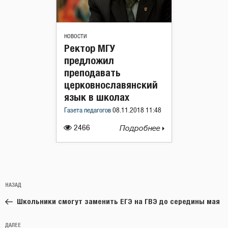
НОВОСТИ
Ректор МГУ
предложил
преподавать
церковнославянский
язык в школах
Газета педагогов
08.11.2018 11:48
2466
Подробнее
Навигация
Предыдущая
НАЗАД
по
запись:
записям
Школьники смогут заменить ЕГЭ на ГВЭ до середины мая
Следующая
ДАЛЕЕ