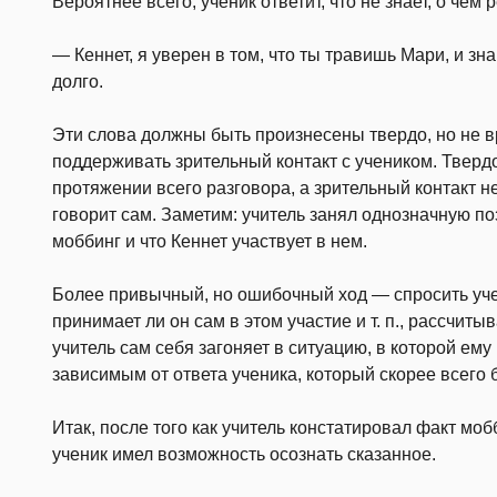
Вероятнее всего, ученик ответит, что не знает, о чем 
— Кеннет, я уверен в том, что ты травишь Мари, и зн
долго.
Эти слова должны быть произнесены твердо, но не в
поддерживать зрительный контакт с учеником. Тверд
протяжении всего разговора, а зрительный контакт не
говорит сам. Заметим: учитель занял однозначную по
моббинг и что Кеннет участвует в нем.
Более привычный, но ошибочный ход — спросить учен
принимает ли он сам в этом участие и т. п., рассчиты
учитель сам себя загоняет в ситу­ацию, в которой ем
зависимым от ответа ученика, который скорее всего 
Итак, после того как учитель констатировал факт моб
ученик имел воз­можность осознать сказанное.