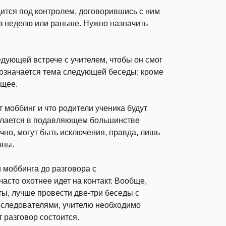
одится под контролем, договорившись с ним
з неделю или раньше. Нужно назначить
ду­ющей встрече с учителем, чтобы он смог
бозначается тема следующей беседы; кроме
ящее.
т моббинг и что родители ученика будут
лается в подавляющем боль­шинстве
ечно, могут быть исключения, правда, лишь
чны.
 моббинга до разговора с
асто охотнее идет на контакт. Вообще,
ы, лучше про­вести две-три беседы с
еследователями, учителю необходимо
 разговор состоится.