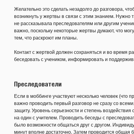
Желательно это сделать незадолго до разговора, что
возникнуть у жертвы в связи с этим знанием. Нужно 
не рассказывала преследователям или другим учени
важ­но, поскольку некоторые жертвы думают, что мо
тем, что раскроют им планы.
Контакт с жертвой должен сохраняться и во время р
беседовать с учеником, ин­формировать и поддержива
Преследователи
Если в моббинге участвуют несколько человек (что пр
важно проводить первый разговор не сразу со всеми,
защиту. Уровень серьезности и степень воздействия с
на один с учителем. Проводить беседы с преследоват
было возможности общаться друг с другом. Индивиду
минут вполне достаточно. Затем проводится общая бе