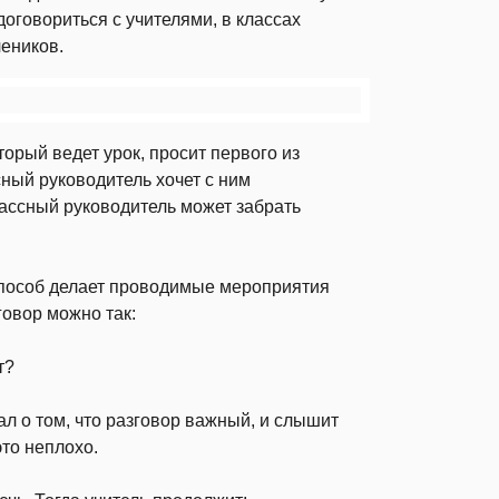
договориться с учителями, в классах
чеников.
­рый ведет урок, просит первого из
сный руководитель хочет с ним
классный руководитель может забрать
способ де­лает проводимые мероприятия
овор можно так:
т?
ал о том, что разговор важный, и слышит
это неплохо.