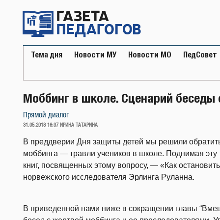
Перейти
к
содержимому
Тема дня
Новости МУ
Новости МО
ПедСовет
Моббинг в школе. Сценарий беседы 
Прямой диалог
ОПУБЛИКОВАНО
31.05.2018 16:37
ИРИНА ТАТАРИНА
В преддверии Дня защиты детей мы решили обратит
моббинга — травли учеников в школе. Поднимая эту т
книг, посвященных этому вопросу, — «Как остановит
норвежского исследователя Эрлинга Руланна.
В приведенной нами ниже в сокращении главы “Вмеш