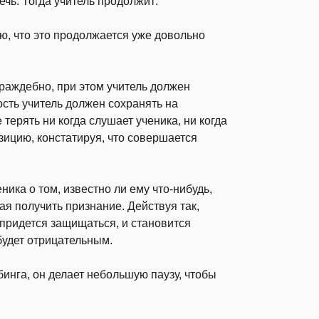
речь. Тогда учитель продолжит:
аю, что это продолжается уже довольно
раж­дебно, при этом учитель должен
ость учитель должен сохранять на
 терять ни когда слушает ученика, ни когда
зицию, конста­тируя, что совершается
ика о том, известно ли ему что-нибудь,
вая получить при­знание. Действуя так,
у придется защищаться, и становится
будет отрицательным.
бинга, он делает небольшую паузу, чтобы