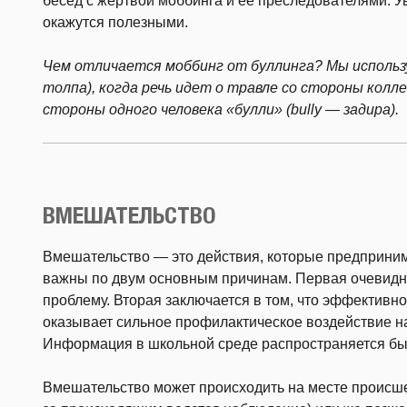
бесед с жертвой моббинга и ее преследователями. У
окажутся полезными.
Чем отличается моббинг от буллинга? Мы использ
толпа), когда речь идет о травле со стороны колл
стороны одного человека «булли» (bully — задира).
ВМЕШАТЕЛЬСТВО
Вмешательство — это действия, которые предприним
важны по двум основным причинам. Первая очевидн
проблему. Вторая заключается в том, что эффективн
оказывает сильное профилактическое воздействие н
Информация в школьной среде распространяется бы
Вмешательство может происходить на месте происшес