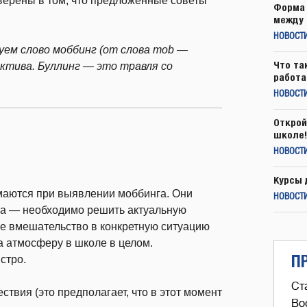
верены в том, что предложенные советы
Форма 
между 
НОВОСТ
уем слово моббинг (от слова mob —
Что та
ектива. Буллинг — это травля со
работа
НОВОСТИ
Открой
школе!
НОВОСТИ
Курсы 
ают­ся при выявлении моббинга. Они
НОВОСТИ
а — необходимо решить актуаль­ную
ое вмешательство в конкретную ситуацию
а атмосферу в школе в целом.
П
стро.
Ст
твия (это предполагает, что в этот момент
Во