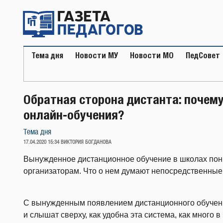
Перейти
к
содержимому
Тема дня
Новости МУ
Новости МО
ПедСовет
Обратная сторона дистанта: почему
онлайн-обучения?
Тема дня
ОПУБЛИКОВАНО
17.04.2020 15:34
ВИКТОРИЯ БОГДАНОВА
Вынужденное дистанционное обучение в школах понр
организаторам. Что о нем думают непосредственные
С вынужденным появлением дистанционного обучения
и слышат сверху, как удобна эта система, как много 