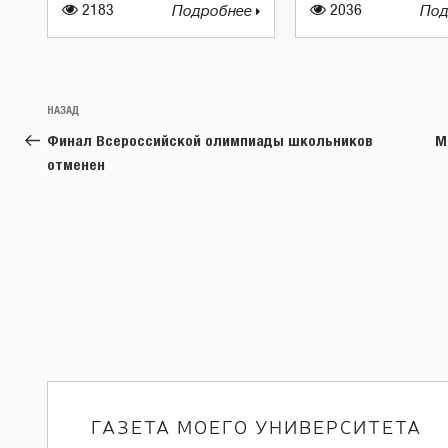
2183
Подробнее
2036
Под
Навигация
Предыдущая
НАЗАД
по
запись:
Финал Всероссийской олимпиады школьников
М
записям
отменен
ГАЗЕТА МОЕГО УНИВЕРСИТЕТА