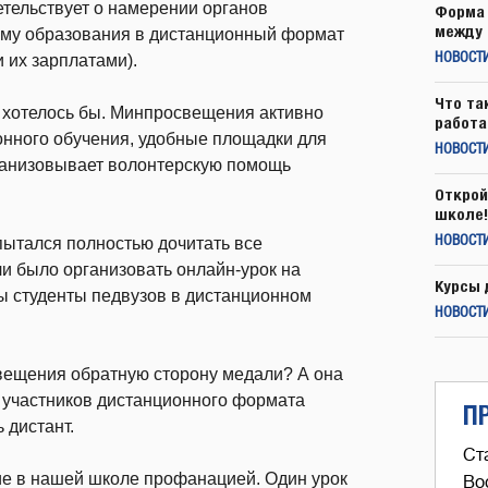
етельствует о намерении органов
Форма 
между 
ему образования в дистанционный формат
 их зарплатами).
НОВОСТ
Что та
ак хотелось бы. Минпросвещения активно
работа
нного обучения, удобные площадки для
НОВОСТИ
ганизовывает волонтерскую помощь
Открой
школе!
 пытался полностью дочитать все
НОВОСТИ
и было организовать онлайн-урок на
Курсы 
 студенты педвузов в дистанционном
НОВОСТИ
вещения обратную сторону медали? А она
 участников дистанционного формата
П
 дистант.
Ст
ие в нашей школе профанацией. Один урок
Во