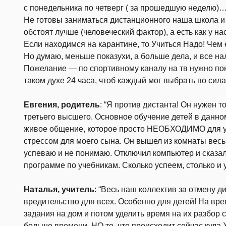
с понедельника по четверг ( за прошедшую неделю)
Не готовы заниматься дистанционного наша школа и у
обстоят лучше (человеческий фактор), а есть как у н
Если находимся на карантине, то Учиться Надо! Чем
Но думаю, меньше показухи, а больше дела, и все на
Пожелание — по спортивному каналу на тв нужно пока
таком духе 24 часа, чтоб каждый мог выбрать по сил
Евгения, родитель
: “Я против дистанта! Он нужен т
третьего высшего. Основное обучение детей в данно
живое общение, которое просто НЕОБХОДИМО для у
стрессом для моего сына. Он вышел из комнаты весь 
успеваю и не понимаю. Отключил компьютер и сказал
программе по учебникам. Сколько успеем, столько и 
Наталья, учитель
: “Весь наш коллектив за отмену 
вредительство для всех. Особенно для детей! На вр
задания на дом и потом уделить время на их разбор 
больше времени. НО то, что происходит сейчас куда