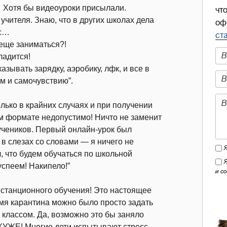
… Хотя бы видеоуроки присылали.
чт
чителя. Знаю, что в других школах дела
оф
ас…
ст
 еще заниматься?!
ладится!
зывать зарядку, аэробику, лфк, и все в
ам и самочувствию”.
олько в крайних случаях и при получении
м формате недопустимо! Ничто не заменит
чеников. Первый онлайн-урок был
в слезах со словами — я ничего не
, что будем обучаться по школьной
успеем! Накипело!”
и с
дистанционного обучения! Это настоящее
емя карантина можно было просто задать
с классом. Да, возможно это бы заняло
 ХУЖЕ! Многие дети испытывают стресс,