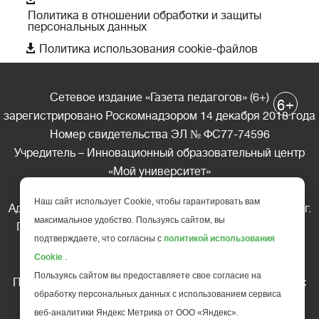
Политика в отношении обработки и защиты
персональных данных

Политика использования cookie-файлов
Сетевое издание «Газета педагогов» (6+)
+
6
зарегистрировано Роскомнадзором 14 декабря 2018 года
Номер свидетельства ЭЛ № ФС77-74596
Учредитель – Инновационный образовательный центр
«Мой университет»
Главный редактор – А.А. Ляшенко
Наш сайт использует Cookie, чтобы гарантировать вам
Адрес редакции: 185035 Россия, Республика Карелия, г.
максимальное удобство. Пользуясь сайтом, вы
Петрозаводск, ул. Фридриха Энгельса д.10, офис 211
подтверждаете, что согласны с
политикой использования
Телефон редакции: +7 (499) 685-10-45
Cookie
.
E-mail: gazeta@edu-family.ru
Пользуясь сайтом вы предоставляете свое согласие на
Перепечатка материалов газеты допускается только c
обработку персональных данных с использованием сервиса
письменного разрешения редакции
веб-аналитики Яндекс Метрика от ООО «Яндекс».